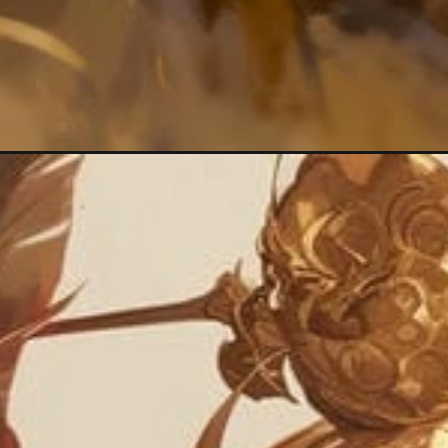
Đang mở
https://mautranhve.vn/anh-ton-ngo-khong-ngau/