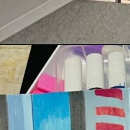
Đang mở
https://mautranhve.vn/tranh-ve-thanh-pho-hien-da