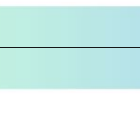
Đang mở
https://mautranhve.vn/tranh-to-mau-bap-benh/