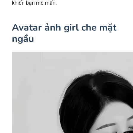
khiến bạn mê mẩn.
Avatar ảnh girl che mặt
ngầu