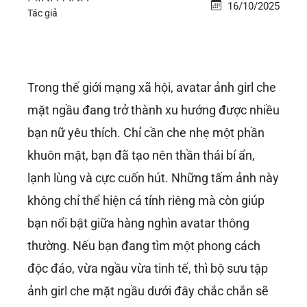
16/10/2025
Tác giả
Trong thế giới mạng xã hội, avatar ảnh girl che
mặt ngầu đang trở thành xu hướng được nhiều
bạn nữ yêu thích. Chỉ cần che nhẹ một phần
khuôn mặt, bạn đã tạo nên thần thái bí ẩn,
lạnh lùng và cực cuốn hút. Những tấm ảnh này
không chỉ thể hiện cá tính riêng mà còn giúp
bạn nổi bật giữa hàng nghìn avatar thông
thường. Nếu bạn đang tìm một phong cách
độc đáo, vừa ngầu vừa tinh tế, thì bộ sưu tập
ảnh girl che mặt ngầu dưới đây chắc chắn sẽ