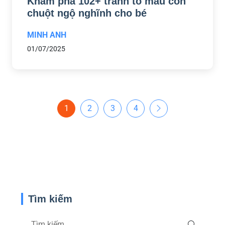
Khám phá 102+ tranh tô màu con
chuột ngộ nghĩnh cho bé
MINH ANH
01/07/2025
1
2
3
4
Tìm kiếm