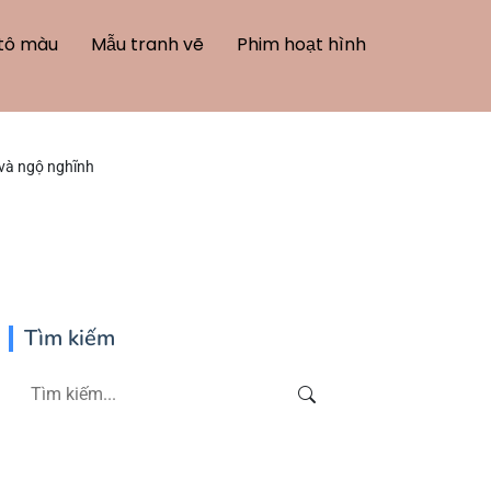
tô màu
Mẫu tranh vẽ
Phim hoạt hình
và ngộ nghĩnh
Tìm kiếm