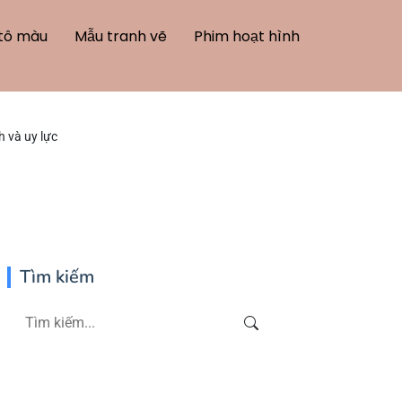
tô màu
Mẫu tranh vẽ
Phim hoạt hình
 và uy lực
Tìm kiếm