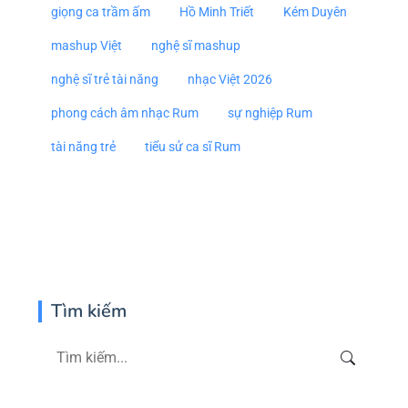
giọng ca trầm ấm
Hồ Minh Triết
Kém Duyên
mashup Việt
nghệ sĩ mashup
nghệ sĩ trẻ tài năng
nhạc Việt 2026
phong cách âm nhạc Rum
sự nghiệp Rum
tài năng trẻ
tiểu sử ca sĩ Rum
Tìm kiếm