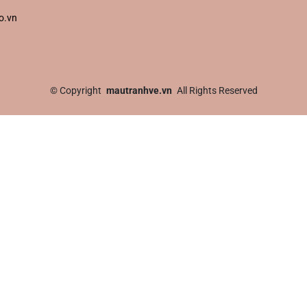
o.vn
©
Copyright
mautranhve.vn
All Rights Reserved