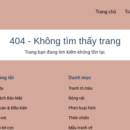
Trang chủ
Tr
404 - Không tìm thấy trang
Trang bạn đang tìm kiếm không tồn tại.
ng tôi
Danh mục
ệu
Tranh tô màu
ách Bảo Mật
Động vật
oản & Điều Kiện
Phim hoạt hình
.net
Thiên nhiên
 bé con
Mẫu tranh vẽ