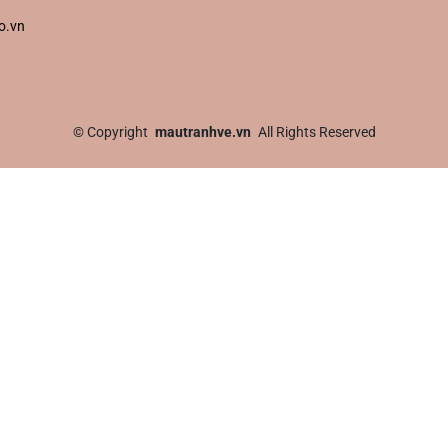
o.vn
©
Copyright
mautranhve.vn
All Rights Reserved