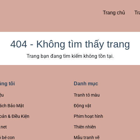
Trang chủ
Tr
404 - Không tìm thấy trang
Trang bạn đang tìm kiếm không tồn tại.
ng tôi
Danh mục
ệu
Tranh tô màu
ách Bảo Mật
Động vật
oản & Điều Kiện
Phim hoạt hình
.net
Thiên nhiên
 bé con
Mẫu tranh vẽ