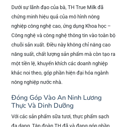
Tầm Ảnh Hưởng Của Bà
Thái Hương Đến Nền
Kinh Tế Việt Nam Trong
Năm 2026
Năm 2026,
Bà Thái Hương
và Tập đoàn TH
vẫn tiếp tục là một trong những trụ cột quan
trọng, đóng góp đáng kể vào sự phát triển của
nền kinh tế Việt Nam. Những ảnh hưởng này
không chỉ giới hạn trong ngành nông nghiệp
mà còn lan tỏa ra nhiều lĩnh vực khác.