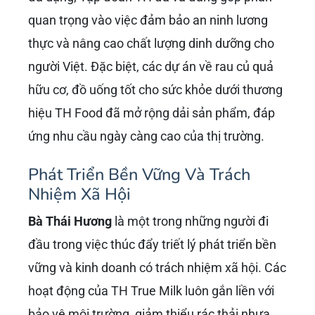
Tiên Phong Trong Nông Nghiệp
Công Nghệ Cao
Dưới sự lãnh đạo của bà, TH True Milk đã
chứng minh hiệu quả của mô hình nông
nghiệp công nghệ cao, ứng dụng Khoa học –
Công nghệ và công nghệ thông tin vào toàn bộ
chuỗi sản xuất. Điều này không chỉ nâng cao
năng suất, chất lượng sản phẩm mà còn tạo ra
một tiền lệ, khuyến khích các doanh nghiệp
khác noi theo, góp phần hiện đại hóa ngành
nông nghiệp nước nhà.
Đóng Góp Vào An Ninh Lương
Thực Và Dinh Dưỡng