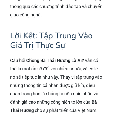
hoạt động của TH True Milk luôn gắn liền với
bảo vệ môi trường, giảm thiểu rác thải nhựa,
sử dụng năng lượng tái tạo và hỗ trợ cộng
đồng. Những mô hình này trở thành hình mẫu
cho các doanh nghiệp khác học hỏi và áp
dụng.