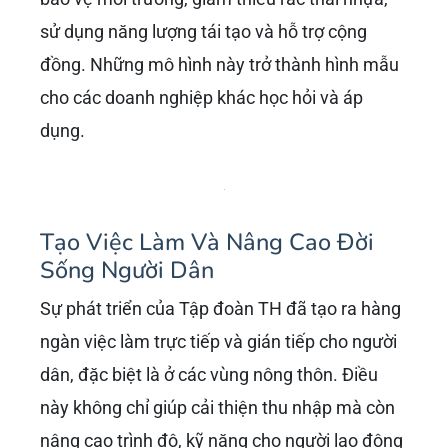
Với các sản phẩm sữa tươi, thực phẩm sạch
đa dạng, Tập đoàn TH đã và đang góp phần
quan trọng vào việc đảm bảo an ninh lương
thực và nâng cao chất lượng dinh dưỡng cho
người Việt. Đặc biệt, các dự án về rau củ quả
hữu cơ, đồ uống tốt cho sức khỏe dưới thương
hiệu TH Food đã mở rộng dải sản phẩm, đáp
ứng nhu cầu ngày càng cao của thị trường.
Phát Triển Bền Vững Và Trách
Nhiệm Xã Hội
Bà Thái Hương
là một trong những người đi
đầu trong việc thúc đẩy triết lý phát triển bền
vững và kinh doanh có trách nhiệm xã hội. Các