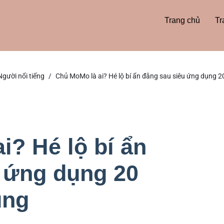
Trang chủ
Tr
Người nổi tiếng
Chủ MoMo là ai? Hé lộ bí ẩn đằng sau siêu ứng dụng 2
i? Hé lộ bí ẩn
 ứng dụng 20
ùng