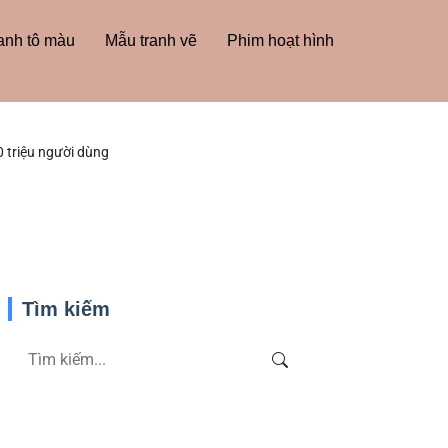
anh tô màu
Mẫu tranh vẽ
Phim hoạt hình
0 triệu người dùng
Tìm kiếm