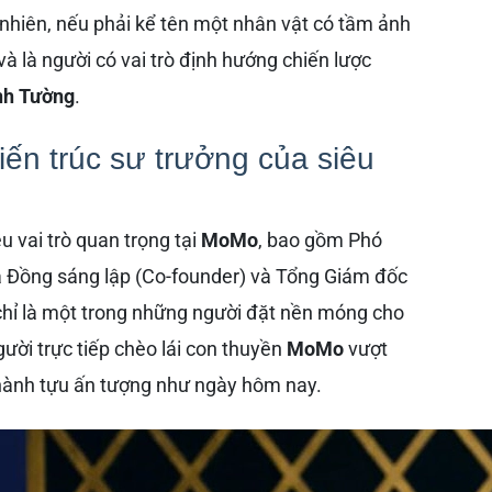
 nhiên, nếu phải kể tên một nhân vật có tầm ảnh
và là người có vai trò định hướng chiến lược
nh Tường
.
n trúc sư trưởng của siêu
u vai trò quan trọng tại
MoMo
, bao gồm Phó
 là Đồng sáng lập (Co-founder) và Tổng Giám đốc
 chỉ là một trong những người đặt nền móng cho
ời trực tiếp chèo lái con thuyền
MoMo
vượt
hành tựu ấn tượng như ngày hôm nay.