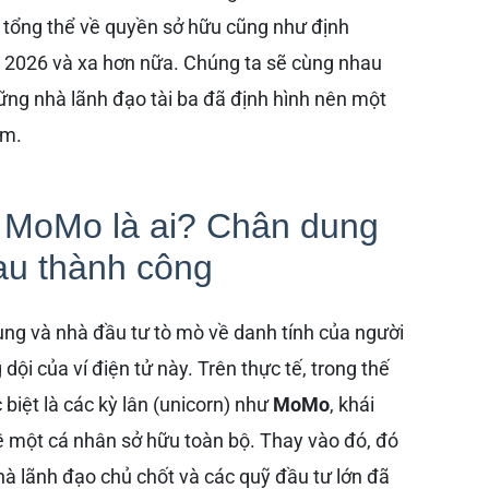
nh tổng thể về quyền sở hữu cũng như định
2026 và xa hơn nữa. Chúng ta sẽ cùng nhau
ững nhà lãnh đạo tài ba đã định hình nên một
am.
ủ MoMo là ai? Chân dung
au thành công
dùng và nhà đầu tư tò mò về danh tính của người
ội của ví điện tử này. Trên thực tế, trong thế
 biệt là các kỳ lân (unicorn) như
MoMo
, khái
ề một cá nhân sở hữu toàn bộ. Thay vào đó, đó
hà lãnh đạo chủ chốt và các quỹ đầu tư lớn đã