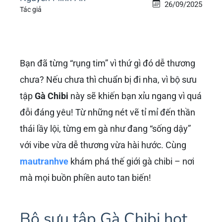
26/09/2025
Tác giả
Bạn đã từng “rụng tim” vì thứ gì đó dễ thương
chưa? Nếu chưa thì chuẩn bị đi nha, vì bộ sưu
tập
Gà Chibi
này sẽ khiến bạn xỉu ngang vì quá
đỗi đáng yêu! Từ những nét vẽ tỉ mỉ đến thần
thái lầy lội, từng em gà như đang “sống dậy”
với vibe vừa dễ thương vừa hài hước. Cùng
mautranhve
khám phá thế giới gà chibi – nơi
mà mọi buồn phiền auto tan biến!
Bộ sưu tập Gà Chibi hot