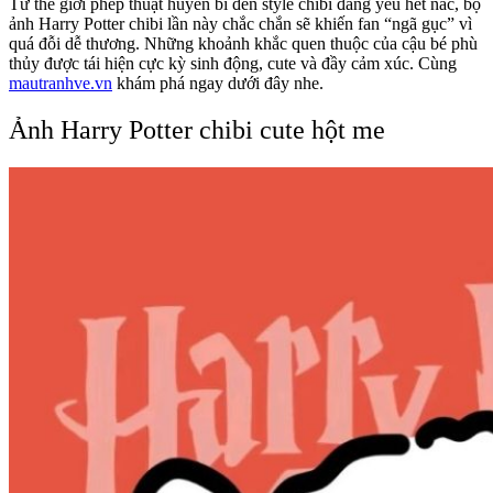
Từ thế giới phép thuật huyền bí đến style chibi đáng yêu hết nấc, bộ
ảnh Harry Potter chibi lần này chắc chắn sẽ khiến fan “ngã gục” vì
quá đỗi dễ thương. Những khoảnh khắc quen thuộc của cậu bé phù
thủy được tái hiện cực kỳ sinh động, cute và đầy cảm xúc. Cùng
mautranhve.vn
khám phá ngay dưới đây nhe.
Ảnh Harry Potter chibi cute hột me