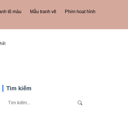
anh tô màu
Mẫu tranh vẽ
Phim hoạt hình
hất
Tìm kiếm