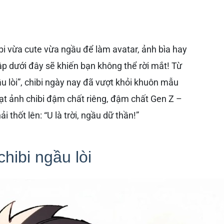
i vừa cute vừa ngầu để làm avatar, ảnh bìa hay
ập dưới đây sẽ khiến bạn không thể rời mắt! Từ
u lòi”, chibi ngày nay đã vượt khỏi khuôn mẫu
ạt ảnh chibi đậm chất riêng, đậm chất Gen Z –
 thốt lên: “U là trời, ngầu dữ thần!”
chibi ngầu lòi