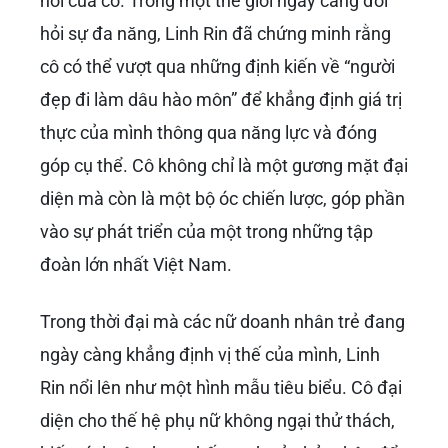
Tính đến năm 2026, câu hỏi
Linh Rin là ai?
đã
có một định nghĩa rõ ràng và đầy đủ hơn bao
giờ hết. Cô không chỉ là một cái tên quen
thuộc trong giới trẻ mà đã trở thành một biểu
tượng cho sự chuyển mình mạnh mẽ, từ một
mẫu ảnh được yêu mến đến một doanh nhân
quyền lực trong tập đoàn tỷ đô. Hành trình của
Linh Rin là minh chứng cho việc phụ nữ hiện
đại có thể vừa giữ gìn được vẻ đẹp, sự tự tin
của bản thân, vừa gánh vác được những trọng
trách lớn lao trong kinh doanh và gia đình.
Linh Rin: Từ một hot girl đến hình
mẫu doanh nhân hiện đại