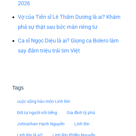
đáp một cách chi tiết và đa chiều. Từ một mẫu
ảnh nổi tiếng ở Hà Nội, cô đã vươn lên trở
thành nàng dâu của gia đình tỷ phú Johnathan
Hạnh Nguyễn và nắm giữ một vị trí cấp cao,
quyền lực trong tập đoàn hàng hiệu danh
tiếng. Hành trình của Linh Rin là sự kết hợp
của vẻ đẹp, trí tuệ, sự nỗ lực và khả năng thích
nghi phi thường. Đến năm 2026, cô không chỉ
là một người vợ, một người mẹ (nếu có) mà
còn là một nữ doanh nhân, một biểu tượng cho
thế hệ phụ nữ hiện đại, mạnh mẽ và đầy bản
lĩnh. Vai trò của Linh Rin trong gia đình và tập
đoàn IPPG chắc chắn sẽ tiếp tục phát triển,
định hình nên một chân dung ngày càng hoàn