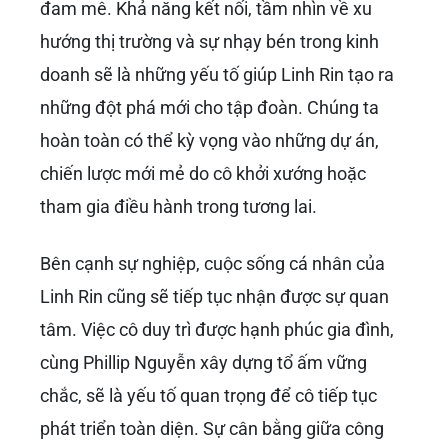
Trong thời đại mà các nữ doanh nhân trẻ đang
ngày càng khẳng định vị thế của mình, Linh
Rin nổi lên như một hình mẫu tiêu biểu. Cô đại
diện cho thế hệ phụ nữ không ngại thử thách,
biết cách tận dụng thế mạnh của bản thân để
vươn tới những thành công mới. Với vị trí của
mình, Linh Rin có thể truyền cảm hứng cho
nhiều bạn trẻ khác về việc theo đuổi đam mê,
phát triển bản thân và cân bằng giữa sự
nghiệp và cuộc sống cá nhân.
Tầm nhìn và định hướng phát triển
của Linh Rin trong tương lai