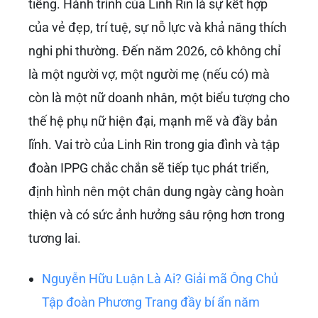
Linh Rin cũng sẽ tiếp tục nhận được sự quan
tâm. Việc cô duy trì được hạnh phúc gia đình,
cùng Phillip Nguyễn xây dựng tổ ấm vững
chắc, sẽ là yếu tố quan trọng để cô tiếp tục
phát triển toàn diện. Sự cân bằng giữa công
việc và gia đình không chỉ giúp cô có thêm
động lực mà còn là nền tảng để cô duy trì sức
ảnh hưởng của mình trong cả giới kinh doanh
lẫn công chúng.
Kết luận
Tóm lại, câu hỏi
Linh Rin là ai?
đã được giải