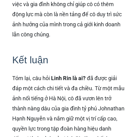
Với vị trí cấp cao trong tập đoàn, Linh Rin chắc
chắn sẽ tiếp tục đóng góp vào sự phát triển và
mở rộng của IPPG. Có thể cô sẽ tập trung vào
các lĩnh vực liên quan đến thời trang, làm đẹp,
hoặc những mảng mà cô có kinh nghiệm và
đam mê. Khả năng kết nối, tầm nhìn về xu
hướng thị trường và sự nhạy bén trong kinh
doanh sẽ là những yếu tố giúp Linh Rin tạo ra
những đột phá mới cho tập đoàn. Chúng ta
hoàn toàn có thể kỳ vọng vào những dự án,
chiến lược mới mẻ do cô khởi xướng hoặc
tham gia điều hành trong tương lai.
Bên cạnh sự nghiệp, cuộc sống cá nhân của