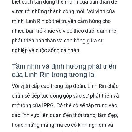
Sự nghiệp của Linh Rin từ mẫu ảnh ở Hà Nội
đến vị trí cấp cao trong IPPG là một câu
chuyện truyền cảm hứng. Nó cho thấy sự nỗ
lực không ngừng, khả năng thích nghi và học
hỏi của cô. Trong một thế giới ngày càng đòi
hỏi sự đa năng, Linh Rin đã chứng minh rằng
cô có thể vượt qua những định kiến về “người
đẹp đi làm dâu hào môn” để khẳng định giá trị
thực của mình thông qua năng lực và đóng
góp cụ thể. Cô không chỉ là một gương mặt đại
diện mà còn là một bộ óc chiến lược, góp phần
vào sự phát triển của một trong những tập
đoàn lớn nhất Việt Nam.