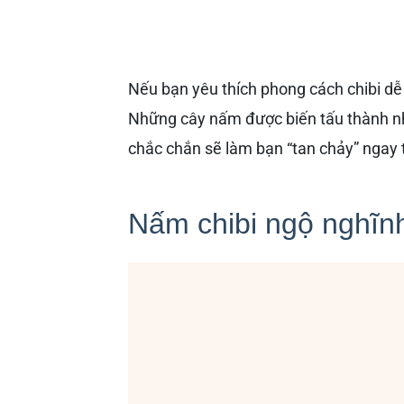
Nếu bạn yêu thích phong cách chibi d
Những cây nấm được biến tấu thành nh
chắc chắn sẽ làm bạn “tan chảy” ngay t
Nấm chibi ngộ nghĩn