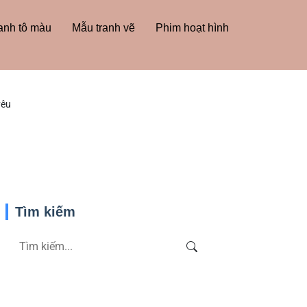
anh tô màu
Mẫu tranh vẽ
Phim hoạt hình
yêu
Tìm kiếm