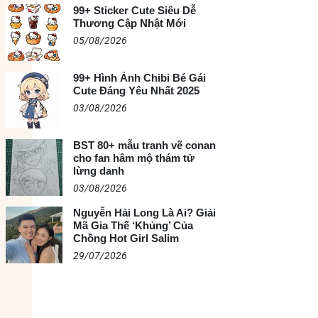
99+ Sticker Cute Siêu Dễ
Thương Cập Nhật Mới
05/08/2026
99+ Hình Ảnh Chibi Bé Gái
Cute Đáng Yêu Nhất 2025
03/08/2026
BST 80+ mẫu tranh vẽ conan
cho fan hâm mộ thám tử
lừng danh
03/08/2026
Nguyễn Hải Long Là Ai? Giải
Mã Gia Thế ‘Khủng’ Của
Chồng Hot Girl Salim
29/07/2026