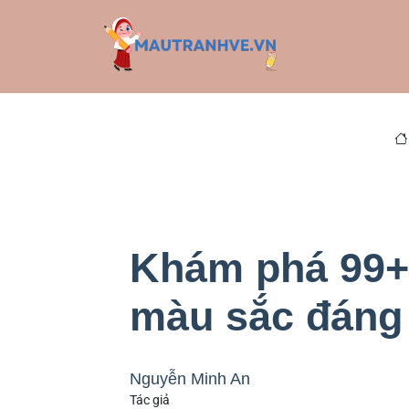
Khám phá 99+
màu sắc đáng
Nguyễn Minh An
Tác giả