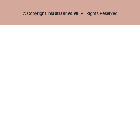
©
Copyright
mautranhve.vn
All Rights Reserved