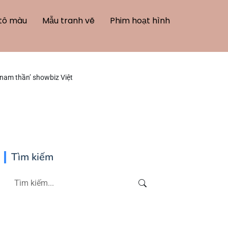
tô màu
Mẫu tranh vẽ
Phim hoạt hình
nam thần’ showbiz Việt
Tìm kiếm