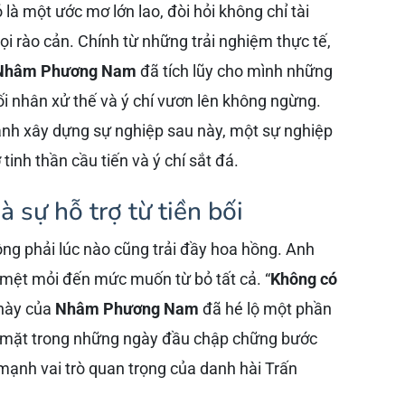
 là một ước mơ lớn lao, đòi hỏi không chỉ tài
i rào cản. Chính từ những trải nghiệm thực tế,
Nhâm Phương Nam
đã tích lũy cho mình những
đối nhân xử thế và ý chí vươn lên không ngừng.
anh xây dựng sự nghiệp sau này, một sự nghiệp
inh thần cầu tiến và ý chí sắt đá.
 sự hỗ trợ từ tiền bối
ng phải lúc nào cũng trải đầy hoa hồng. Anh
mệt mỏi đến mức muốn từ bỏ tất cả. “
Không có
 này của
Nhâm Phương Nam
đã hé lộ một phần
i mặt trong những ngày đầu chập chững bước
ạnh vai trò quan trọng của danh hài Trấn