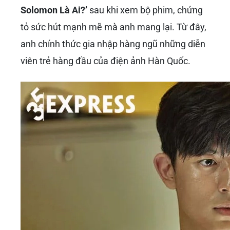
Không thể phủ nhận rằng bộ phim
‘Ngôi
trường xác sống – All of us are dead (2022)’
chính là bước ngoặt lớn nhất trong sự nghiệp
của
Park Solomon
, đưa tên tuổi của anh vươn
ra tầm cỡ quốc tế. Trong tác phẩm sinh tồn
zombie đầy kịch tính này,
Park Solomon
đã
tỏa sáng rực rỡ với vai diễn Lee Su Hyeok, một
học sinh dũng cảm, luôn bảo vệ bạn bè. Vai
diễn này đòi hỏi không chỉ kỹ năng diễn xuất
nội tâm mà còn cả những cảnh hành động
phức tạp, thể lực tốt.