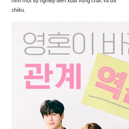
Tiếp Nối Thành Công: ‘Sự Trả Thù
Của Người Thứ Ba’ và ‘Nụ Hôn Ở
Seongsu’
Sau ‘Ngôi trường xác sống’,
Park Solomon