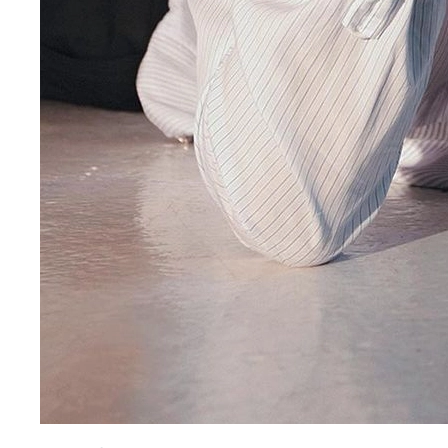
Park Solomon
cũng là một điểm cộng lớn.
Anh thường xuất hiện với những bộ trang phục
lịch lãm, hiện đại nhưng vẫn giữ được nét trẻ
trung, năng động. Điều này giúp anh không chỉ
ghi điểm trên màn ảnh mà còn trở thành
gương mặt được săn đón trong các sự kiện
thời trang, tạp chí lớn. Sức hút về mặt hình ảnh
góp phần không nhỏ vào việc xây dựng thương
hiệu cá nhân của
diễn viên Park Solomon
,
biến anh thành một biểu tượng phong cách
cho giới trẻ.