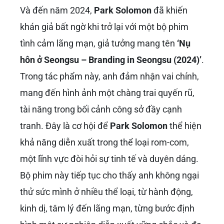
tỏ sức hút mạnh mẽ mà anh mang lại. Từ đây,
anh chính thức gia nhập hàng ngũ những diễn
viên trẻ hàng đầu của điện ảnh Hàn Quốc.