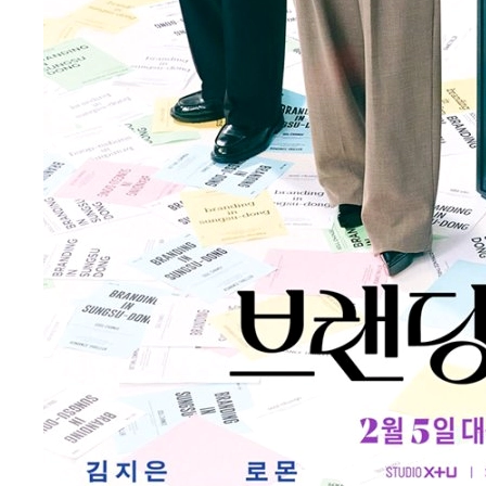
khán giả bất ngờ khi trở lại với một bộ phim
tình cảm lãng mạn, giả tưởng mang tên
‘Nụ
hôn ở Seongsu – Branding in Seongsu (2024)’
.
Trong tác phẩm này, anh đảm nhận vai chính,
mang đến hình ảnh một chàng trai quyến rũ,
tài năng trong bối cảnh công sở đầy cạnh
tranh. Đây là cơ hội để
Park Solomon
thể hiện
khả năng diễn xuất trong thể loại rom-com,
một lĩnh vực đòi hỏi sự tinh tế và duyên dáng.
Bộ phim này tiếp tục cho thấy anh không ngại
thử sức mình ở nhiều thể loại, từ hành động,
kinh dị, tâm lý đến lãng mạn, từng bước định
hình một sự nghiệp diễn xuất vững chắc và đa