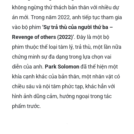
Khả năng nhập vai ấn tượng của
Park
Solomon
đã nhận được vô số lời khen ngợi từ
giới phê bình và khán giả. Anh không chỉ thể
hiện được sự gan dạ, kiên cường của nhân vật
mà còn lột tả được những cung bậc cảm xúc
phức tạp khi đối mặt với sinh tử. Sự thành
công toàn cầu của ‘All of Us Are Dead’ trên các
nền tảng trực tuyến đã biến
Park Solomon
trở
thành một ngôi sao được săn đón. Hàng triệu
người hâm mộ trên thế giới đã tìm kiếm
‘Park
Solomon Là Ai?’
sau khi xem bộ phim, chứng