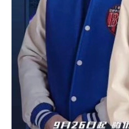
Tiếp nối thành công của ‘Sweet Revenge’,
Park Solomon
tiếp tục tham gia vào dự án
‘Chủ nghĩa nhan sắc – Lookism (2019)’
. Đây là
một bộ phim chuyển thể từ webtoon nổi tiếng,
nơi anh có cơ hội thể hiện sự đa dạng hơn
trong diễn xuất. ‘Lookism’ đã giúp
diễn viên
Park Solomon
tiếp cận một lượng lớn khán giả