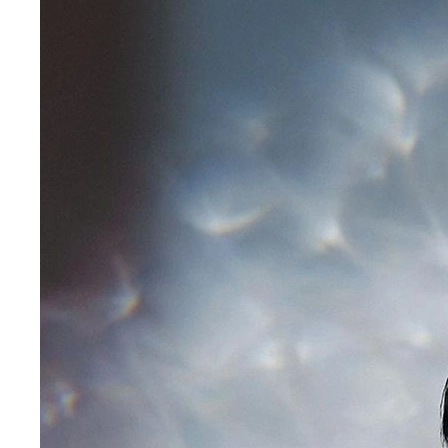
cực đỉnh”
,
Park Solomon
sở hữu gương mặt
điển trai, sống mũi cao, ánh mắt sắc sảo và
chiều cao lý tưởng, phù hợp với tiêu chuẩn cái
đẹp của showbiz Hàn Quốc. Vẻ đẹp của anh
mang một nét rất riêng, vừa nam tính, mạnh
mẽ lại vừa có nét lãng tử, khiến anh dễ dàng
“đốn tim” các fan nữ.