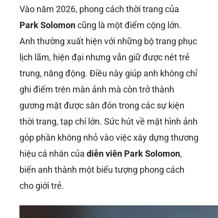
Sức Hút Cá Nhân Và Tầm
Ảnh Hưởng Của Park
Solomon Trong Năm
2026
Ngoại Hình “Cực Đỉnh” Và Phong
Cách Ấn Tượng
Không thể phủ nhận rằng một trong những
yếu tố giúp
Park Solomon
nhanh chóng thu
hút sự chú ý của công chúng chính là ngoại
hình nổi bật của anh. Được miêu tả là có
“ngoại hình từ đầu đến chân đều thuộc hàng