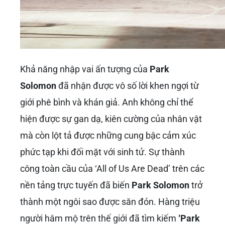
Cú Hít Định Đoạt Sự Nghiệp: ‘Ngôi
Trường Xác Sống’ (All of Us Are
Dead)