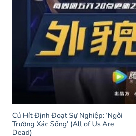
hâm mộ webtoon, đồng thời củng cố hình ảnh
một diễn viên trẻ tài năng, có khả năng hóa
thân vào các vai diễn phức tạp, đòi hỏi chiều
sâu tâm lý. Việc tham gia vào những dự án
như vậy là bước đệm quan trọng, giúp anh tích
lũy kinh nghiệm và chuẩn bị cho những vai
diễn lớn hơn trong tương lai.