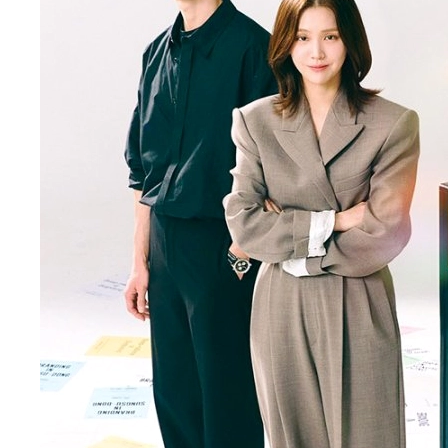
không ngừng thử thách bản thân với nhiều dự
án mới. Trong năm 2022, anh tiếp tục tham gia
vào bộ phim
‘Sự trả thù của người thứ ba –
Revenge of others (2022)’
. Đây là một bộ
phim thuộc thể loại tâm lý, trả thù, một lần nữa
chứng minh sự đa dạng trong lựa chọn vai
diễn của anh.
Park Solomon
đã thể hiện một
khía cạnh khác của bản thân, một nhân vật có
chiều sâu và nội tâm phức tạp, khác hẳn với
hình ảnh dũng cảm, hướng ngoại trong tác
phẩm trước.
Và đến năm 2024,
Park Solomon
đã khiến