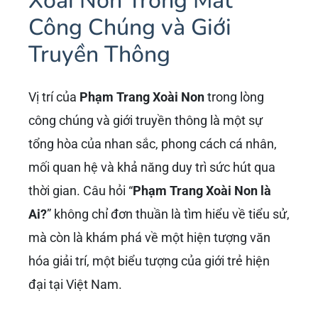
những sự kiện đặc biệt, đều được quan tâm và
phân tích. Điều này mang lại cả cơ hội lẫn
thách thức cho cặp đôi, đặc biệt là với
Xoài
Non
, người vốn đã quen thuộc với ánh đèn sân
khấu từ trước.
Công chúng luôn tò mò “
Xoài Non là ai có gì
mà Xemesis mê đắm
”, và những gì cô thể hiện
sau hôn nhân chính là câu trả lời. Cô không chỉ
là một người vợ biết vun vén gia đình mà còn
là một người phụ nữ trẻ năng động, luôn giữ
gìn hình ảnh cá nhân và tiếp tục phát triển các
hoạt động của mình. Sự trưởng thành trong
phong cách, sự tinh tế trong cách ứng xử đã