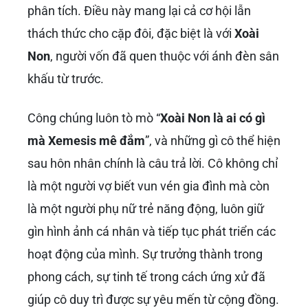
Hơn nữa, phong cách sống của
Xemesis
, với
sự hào phóng và những món đồ xa xỉ, cũng
góp phần xây dựng hình ảnh “chồng đại gia”
cho anh và cuộc sống “nhung lụa” cho
Xoài
Non
. Những hình ảnh về cuộc sống sang
chảnh, những chuyến du lịch đắt đỏ hay