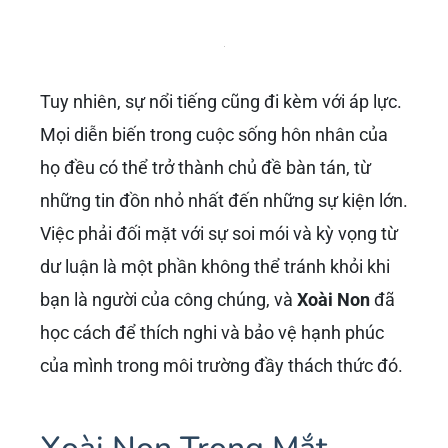
những món quà giá trị mà
Xemesis
dành tặng
cho vợ luôn là đề tài bàn tán sôi nổi, làm tăng
thêm sự tò mò và ngưỡng mộ từ công chúng
về cặp đôi này. Chính những điều này đã phần
nào giải đáp thắc mắc “
Xoài Non là ai
mà
Xemesis mê đắm” và duy trì sự quan tâm đặc
biệt dành cho họ.
Cuộc Sống Hậu Hôn Nhân và Sự
Quan Tâm Của Công Chúng
Sau khi kết hôn, cuộc sống của
Phạm Trang
Xoài Non
và
Xemesis
trở thành một cuốn nhật
ký mở trước mắt công chúng. Mọi khoảnh
khắc, từ những hoạt động thường ngày đến