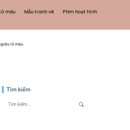
tô màu
Mẫu tranh vẽ
Phim hoạt hình
ngoku tô màu
Tìm kiếm