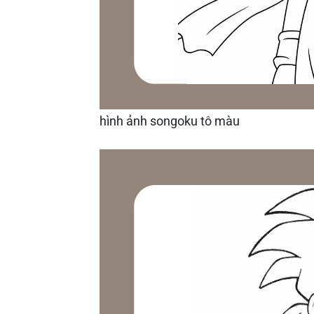
hình ảnh songoku tô màu