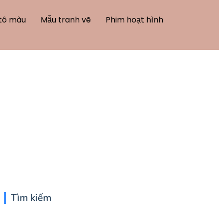
tô màu
Mẫu tranh vẽ
Phim hoạt hình
g
Tìm kiếm