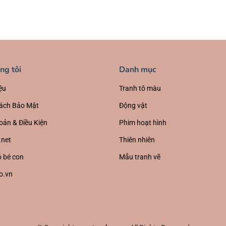
ng tôi
Danh mục
ệu
Tranh tô màu
ách Bảo Mật
Động vật
oản & Điều Kiện
Phim hoạt hình
.net
Thiên nhiên
 bé con
Mẫu tranh vẽ
o.vn