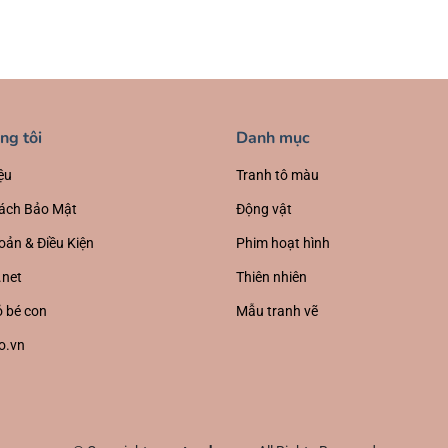
ng tôi
Danh mục
ệu
Tranh tô màu
ách Bảo Mật
Động vật
oản & Điều Kiện
Phim hoạt hình
.net
Thiên nhiên
 bé con
Mẫu tranh vẽ
o.vn