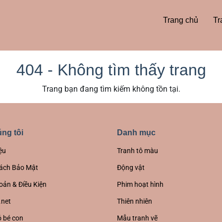
Trang chủ
Tr
404 - Không tìm thấy trang
Trang bạn đang tìm kiếm không tồn tại.
ng tôi
Danh mục
ệu
Tranh tô màu
ách Bảo Mật
Động vật
oản & Điều Kiện
Phim hoạt hình
.net
Thiên nhiên
 bé con
Mẫu tranh vẽ