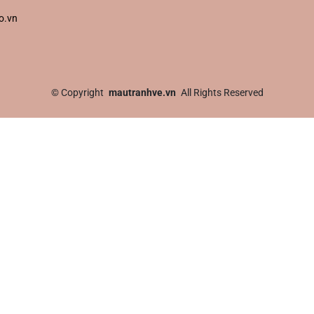
o.vn
©
Copyright
mautranhve.vn
All Rights Reserved