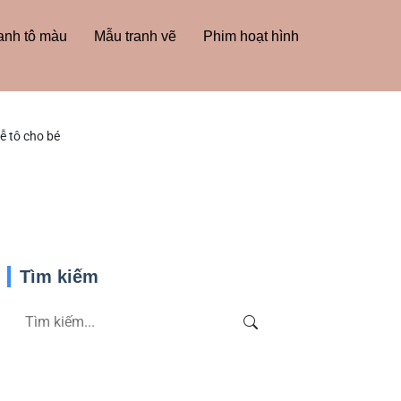
anh tô màu
Mẫu tranh vẽ
Phim hoạt hình
ễ tô cho bé
Tìm kiếm