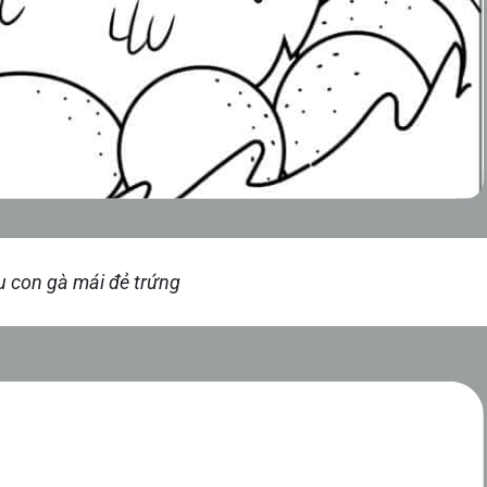
u con gà mái đẻ trứng