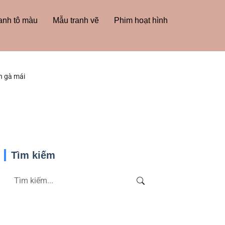
anh tô màu
Mẫu tranh vẽ
Phim hoạt hình
n gà mái
Tìm kiếm