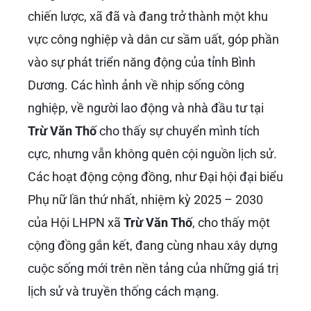
máu xương để giành lấy độc lập, tự do.
Hằng năm, vào ngày 18 tháng 10, kỷ niệm
ngày ông hy sinh, chính quyền và nhân dân địa
phương, đặc biệt là huyện Bàu Bàng, tỉnh Bình
Dương, nơi diễn ra trận đánh lịch sử, đều tổ
chức lễ tưởng niệm trang trọng. Vào năm
2024, huyện Bàu Bàng đã tổ chức lễ tưởng
niệm 61 năm ngày
Anh hùng liệt sĩ Trừ Văn
Thố
hy sinh. Đến năm 2026, chúng ta sẽ kỷ
niệm 63 năm ngày mất của ông, tiếp tục nhắc
nhở các thế hệ về công lao trời biển và tấm
gương sáng ngời của người anh hùng.