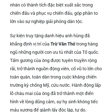
Di Sản Và Sự Vĩnh Cửu
Của Tên Tuổi Trừ Văn
Thố
Dù đã hy sinh anh dũng vào năm 1963, tên
tuổi và tấm gương của
Trừ Văn Thố
vẫn sống
mãi trong lòng người Việt Nam, trở thành một