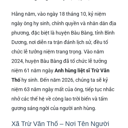
phần của lịch sử hào hùng và là nguồn cảm
hứng bất tận cho các thế hệ mai sau. Di sản
của ông không chỉ dừng lại ở chiến công mà
còn được khắc ghi trong lòng đất mẹ và trong
tâm hồn mỗi người dân Việt Nam yêu nước.
Vinh Danh Anh Hùng Lực Lượng
Vũ Trang Nhân Dân
Với hành động đặc biệt dũng cảm, quên mình
vì nghĩa lớn, liệt sĩ
Trừ Văn Thố
đã được Nhà
nước ghi nhận và vinh danh xứng đáng. Ngày
5 tháng 5 năm 1965, ông đã được truy tặng
danh hiệu cao quý:
Anh hùng Lực lượng Vũ
trang Nhân dân
. Đây là sự tôn vinh cao nhất