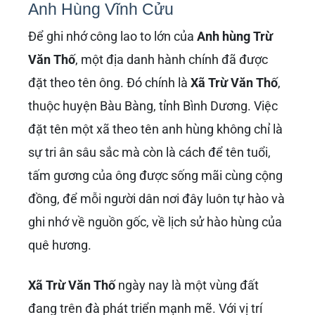
của Đảng và Nhà nước dành cho những cá
nhân có thành tích đặc biệt xuất sắc trong
chiến đấu và phục vụ chiến đấu, góp phần to
lớn vào sự nghiệp giải phóng dân tộc.
Sự kiện truy tặng danh hiệu anh hùng đã
khẳng định vị trí của
Trừ Văn Thố
trong hàng
ngũ những người con ưu tú nhất của Tổ quốc.
Tấm gương của ông được tuyên truyền rộng
rãi, trở thành nguồn động viên, cổ vũ to lớn cho
toàn quân, toàn dân trong cuộc kháng chiến
trường kỳ chống Mỹ, cứu nước. Hành động lấp
lỗ châu mai của ông đã trở thành một điển
hình về lòng dũng cảm, sự hy sinh không tiếc