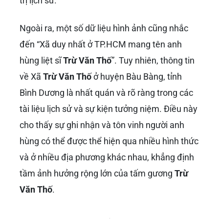
đang trên đà phát triển mạnh mẽ. Với vị trí
chiến lược, xã đã và đang trở thành một khu
vực công nghiệp và dân cư sầm uất, góp phần
vào sự phát triển năng động của tỉnh Bình
Dương. Các hình ảnh về nhịp sống công
nghiệp, về người lao động và nhà đầu tư tại
Trừ Văn Thố
cho thấy sự chuyển mình tích
cực, nhưng vẫn không quên cội nguồn lịch sử.
Các hoạt động cộng đồng, như Đại hội đại biểu
Phụ nữ lần thứ nhất, nhiệm kỳ 2025 – 2030
của Hội LHPN xã
Trừ Văn Thố
, cho thấy một
cộng đồng gắn kết, đang cùng nhau xây dựng
cuộc sống mới trên nền tảng của những giá trị
lịch sử và truyền thống cách mạng.