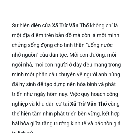
Xã Trừ Văn Thố – Nơi Tên Người
Anh Hùng Vĩnh Cửu
Để ghi nhớ công lao to lớn của
Anh hùng Trừ
Văn Thố
, một địa danh hành chính đã được
đặt theo tên ông. Đó chính là
Xã Trừ Văn Thố
,
thuộc huyện Bàu Bàng, tỉnh Bình Dương. Việc
đặt tên một xã theo tên anh hùng không chỉ là
sự tri ân sâu sắc mà còn là cách để tên tuổi,
tấm gương của ông được sống mãi cùng cộng
đồng, để mỗi người dân nơi đây luôn tự hào và
ghi nhớ về nguồn gốc, về lịch sử hào hùng của
quê hương.
Xã Trừ Văn Thố
ngày nay là một vùng đất