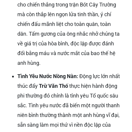
ngôi nhà, mỗi con người ở đây đều mang trong
mình một phần câu chuyện về người anh hùng
đã hy sinh để tạo dựng nên hòa bình và phát
triển như ngày hôm nay. Việc quy hoạch công
nghiệp và khu dân cư tại
Xã Trừ Văn Thố
cũng
thể hiện tầm nhìn phát triển bền vững, kết hợp
hài hòa giữa tăng trưởng kinh tế và bảo tồn giá
trị lịch sử.
Ngoài ra, một số dữ liệu hình ảnh cũng nhắc
đến “Xã duy nhất ở TP.HCM mang tên anh
hùng liệt sĩ
Trừ Văn Thố
”. Tuy nhiên, thông tin
về Xã
Trừ Văn Thố
ở huyện Bàu Bàng, tỉnh