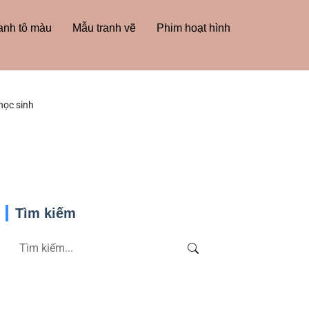
anh tô màu
Mẫu tranh vẽ
Phim hoạt hình
 học sinh
Tìm kiếm