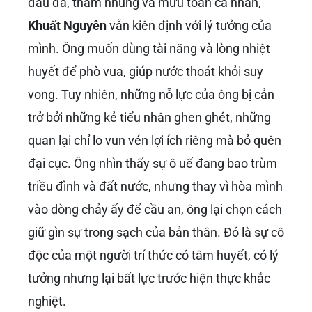
đấu đá, tham nhũng và mưu toan cá nhân,
Khuất Nguyên
vẫn kiên định với lý tưởng của
mình. Ông muốn dùng tài năng và lòng nhiệt
huyết để phò vua, giúp nước thoát khỏi suy
vong. Tuy nhiên, những nỗ lực của ông bị cản
trở bởi những kẻ tiểu nhân ghen ghét, những
quan lại chỉ lo vun vén lợi ích riêng mà bỏ quên
đại cục. Ông nhìn thấy sự ô uế đang bao trùm
triều đình và đất nước, nhưng thay vì hòa mình
vào dòng chảy ấy để cầu an, ông lại chọn cách
giữ gìn sự trong sạch của bản thân. Đó là sự cô
độc của một người trí thức có tâm huyết, có lý
tưởng nhưng lại bất lực trước hiện thực khắc
nghiệt.