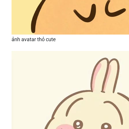
ảnh avatar thỏ cute