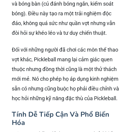
được biết đến, giờ đây Pickleball đã trở thành
lựa chọn phổ biến tại nhiều sân vận động,
trung tâm thể thao và khu dân cư. Phong trào
này không chỉ thu hút những người yêu thích
thể thao mà còn cả những người muốn tìm
kiếm một hình thức vận động mới lạ, phù hợp
với mọi lứa tuổi.
Anh không chỉ mang Pickleball đến Việt Nam
mà còn định hình cách thức môn thể thao này
phát triển – một cách chuyên nghiệp, bài bản
nhưng vẫn giữ được tinh thần vui vẻ, giao lưu.
Sự dẫn dắt của anh đã giúp cộng đồng