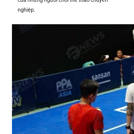
Những Hoạt Động Nổi Bật Và
Đóng Góp
Để trả lời câu hỏi
Đỗ Minh Quân là ai
trong bối
cảnh Pickleball, chúng ta cần nhìn vào những
hoạt động cụ thể mà anh đã thực hiện:
Tổ chức các sự kiện và giải đấu:
Đỗ Minh
Quân
đã và đang tích cực tổ chức các buổi
giới thiệu, workshop và giải đấu Pickleball
quy mô từ nhỏ đến lớn. Những sự kiện này
không chỉ giúp người dân làm quen với luật
chơi mà còn tạo sân chơi cho những người
đã yêu thích môn này có cơ hội giao lưu, cọ
xát.