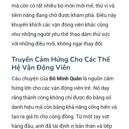
những trận đấu đầu tiên chỉ sau một thời
gian ngắn làm quen, mang lại cảm giác
thành công và hứng thú ngay từ ban đầu.
Giá Trị Cộng Đồng Và Xã Hội Cao
Pickleball không chỉ là một môn thể thao, mà
còn là một hoạt động xã hội. Các trận đấu đôi
phổ biến khuyến khích sự tương tác, giao tiếp
và tinh thần đồng đội. Nhiều người đến với
Pickleball không chỉ để rèn luyện sức khỏe mà
còn để gặp gỡ bạn bè, mở rộng mối quan hệ
xã hội.
Với
Đỗ Minh Quân
, đây là một điểm cộng lớn,