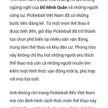
thiện, khuyến khích mọi người cùng tập
luyện, chia sẻ kinh nghiệm và niềm vui.
Quảng bá Pickleball trên các phương tiện
truyền thông:
Nhận thấy tầm quan trọng
của truyền thông,
Đỗ Minh Quân
thường
xuyên xuất hiện trên báo chí, truyền hình để
chia sẻ về Pickleball, nhấn mạnh những lợi
ích và sức hấp dẫn của môn thể thao này.
Sự hiện diện của anh giúp Pickleball được
biết đến rộng rãi hơn, vượt ra ngoài giới hạn
của những người chơi thể thao chuyên
nghiệp.