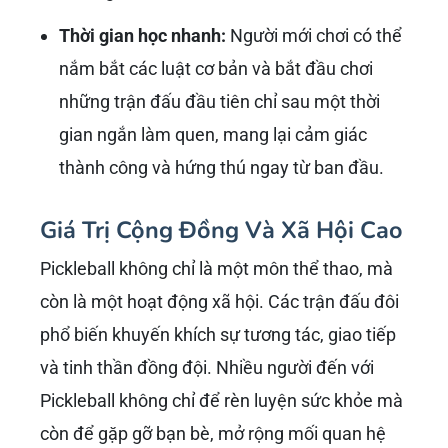
sắc về lý do Pickleball trở thành một ‘hot trend’
toàn cầu và tại Việt Nam. Không chỉ là sự mới
lạ, sức hút của Pickleball còn nằm ở những giá
trị cốt lõi mà nó mang lại.
Sự Kết Hợp Độc Đáo Giữa Các
Môn Thể Thao Vợt
Đỗ Minh Quân
thường nhấn mạnh rằng
Pickleball là sự tổng hòa của những yếu tố tốt
nhất từ quần vợt (di chuyển, chiến thuật sân),
cầu lông (tốc độ phản xạ, kỹ năng đánh lưới)
và bóng bàn (cú đánh bóng ngắn, kiểm soát
bóng). Điều này tạo ra một trải nghiệm độc
đáo, không quá sức như quần vợt nhưng vẫn