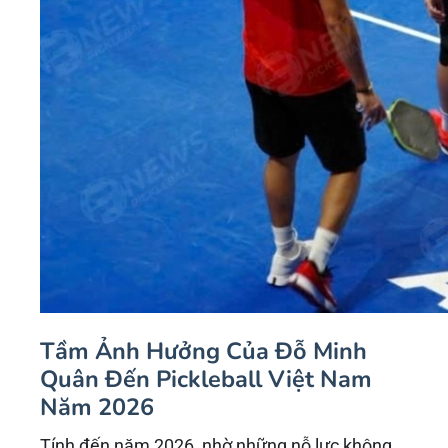
Huấn luyện và truyền dạy kỹ thuật:
Với kinh
nghiệm dày dặn từ quần vợt, anh dễ dàng
nắm bắt các kỹ thuật của Pickleball và
truyền đạt lại cho người mới chơi một cách
hiệu quả. Các lớp học do
Đỗ Minh Quân
hướng dẫn luôn thu hút đông đảo học viên,
từ trẻ em đến người lớn tuổi.
Xây dựng và phát triển cộng đồng:
Đỗ Minh
Quân
đóng vai trò trung tâm trong việc kết
nối những người đam mê Pickleball, hình
thành các câu lạc bộ, nhóm chơi trên khắp
cả nước. Anh tạo ra một môi trường thân