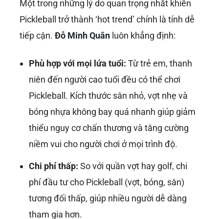
Pickleball Việt Nam phát triển nhanh chóng,
tạo tiền đề cho những giải đấu lớn hơn và
thậm chí là mục tiêu vươn tầm khu vực trong
tương lai.
Pickleball Trong Mắt
Của Một Vô Địch: Tại
Sao Lại Là Một ‘Hot
Trend’?
Với góc nhìn của một cựu vận động viên
chuyên nghiệp đã trải nghiệm nhiều môn thể
thao,
Đỗ Minh Quân
có những phân tích sâu