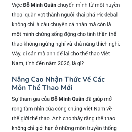
Phù hợp với mọi lứa tuổi:
Từ trẻ em, thanh
niên đến người cao tuổi đều có thể chơi
Pickleball. Kích thước sân nhỏ, vợt nhẹ và
bóng nhựa không bay quá nhanh giúp giảm
thiểu nguy cơ chấn thương và tăng cường
niềm vui cho người chơi ở mọi trình độ.
Chi phí thấp:
So với quần vợt hay golf, chi
phí đầu tư cho Pickleball (vợt, bóng, sân)
tương đối thấp, giúp nhiều người dễ dàng
tham gia hơn.
Thời gian học nhanh:
Người mới chơi có thể
nắm bắt các luật cơ bản và bắt đầu chơi