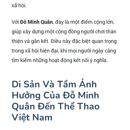
đòi hỏi sự khéo léo và tư duy chiến thuật.
Đối với những người đã chơi các môn thể thao
vợt khác, Pickleball mang lại cảm giác quen
thuộc nhưng đồng thời cũng là một thử thách
mới mẻ. Nó cho phép họ áp dụng kinh nghiệm
sẵn có nhưng cũng buộc họ phải điều chỉnh và
học hỏi những kỹ năng đặc thù của Pickleball.
Tính Dễ Tiếp Cận Và Phổ Biến
Hóa
Một trong những lý do quan trọng nhất khiến
Pickleball trở thành ‘hot trend’ chính là tính dễ
tiếp cận.
Đỗ Minh Quân
luôn khẳng định: