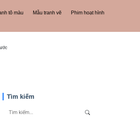
anh tô màu
Mẫu tranh vẽ
Phim hoạt hình
hước
Tìm kiếm