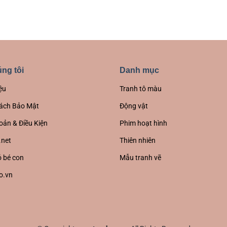
ng tôi
Danh mục
ệu
Tranh tô màu
ách Bảo Mật
Động vật
oản & Điều Kiện
Phim hoạt hình
.net
Thiên nhiên
 bé con
Mẫu tranh vẽ
o.vn