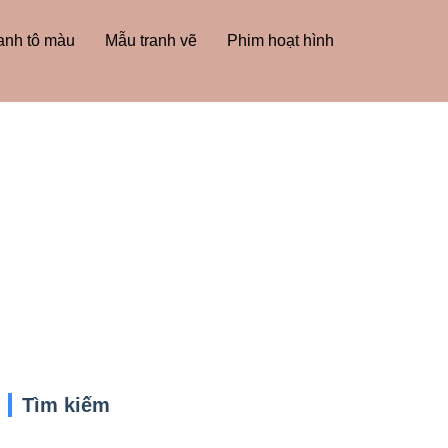
anh tô màu
Mẫu tranh vẽ
Phim hoạt hình
Tìm kiếm