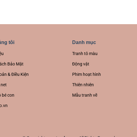
ng tôi
Danh mục
ệu
Tranh tô màu
ách Bảo Mật
Động vật
oản & Điều Kiện
Phim hoạt hình
.net
Thiên nhiên
 bé con
Mẫu tranh vẽ
o.vn