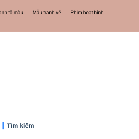
anh tô màu
Mẫu tranh vẽ
Phim hoạt hình
Tìm kiếm