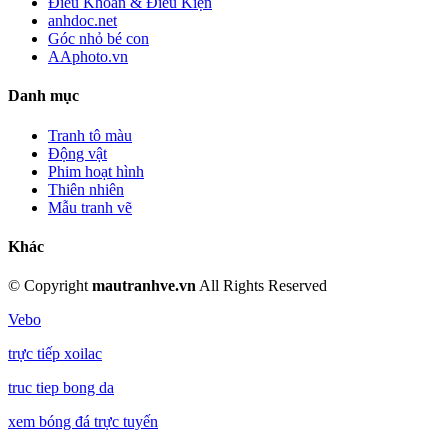
Điều Khoản & Điều Kiện
anhdoc.net
Góc nhỏ bé con
AAphoto.vn
Danh mục
Tranh tô màu
Động vật
Phim hoạt hình
Thiên nhiên
Mẫu tranh vẽ
Khác
©
Copyright
mautranhve.vn
All Rights Reserved
Vebo
trực tiếp xoilac
truc tiep bong da
xem bóng đá trực tuyến