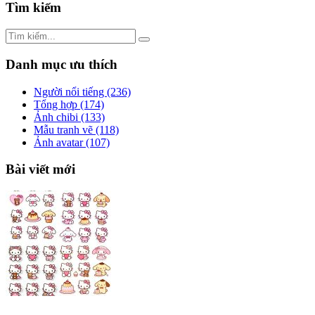
Tìm kiếm
Danh mục ưu thích
Người nổi tiếng
(236)
Tổng hợp
(174)
Ảnh chibi
(133)
Mẫu tranh vẽ
(118)
Ảnh avatar
(107)
Bài viết mới