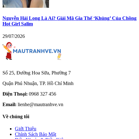
Nguyễn Hải Long Là Ai? Giải Mã Gia Thế ‘Khủng’ Của Chồng
Hot Girl Salim
29/07/2026
Số 25, Đường Hoa Sữa, Phường 7
Quận Phú Nhuận, TP. Hồ Chí Minh
Điện Thoại:
0968 327 456
Email:
lienhe@mautranhve.vn
Về chúng tôi
Giới Thiệu
Chính Sách Bảo Mật