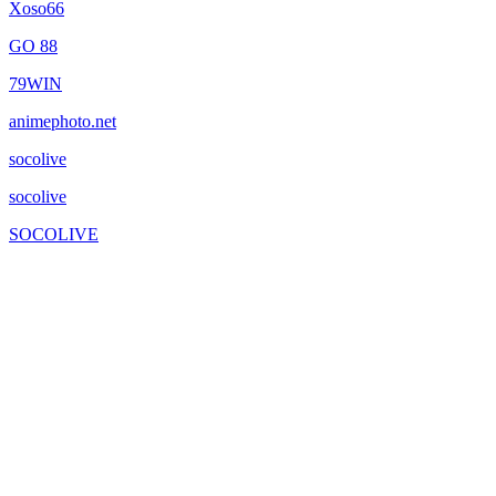
Xoso66
GO 88
79WIN
animephoto.net
socolive
socolive
SOCOLIVE