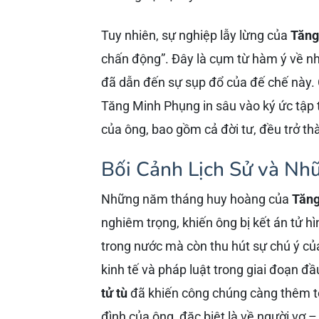
Tuy nhiên, sự nghiệp lẫy lừng của
Tăng
chấn động”. Đây là cụm từ hàm ý về n
đã dẫn đến sự sụp đổ của đế chế này.
Tăng Minh Phụng in sâu vào ký ức tập t
của ông, bao gồm cả đời tư, đều trở t
Bối Cảnh Lịch Sử và Nh
Những năm tháng huy hoàng của
Tăng
nghiêm trọng, khiến ông bị kết án tử h
trong nước mà còn thu hút sự chú ý của
kinh tế và pháp luật trong giai đoạn đầ
tử tù
đã khiến công chúng càng thêm tò
đình của ông, đặc biệt là về người vợ 