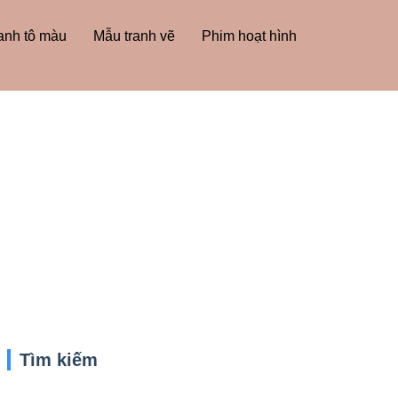
anh tô màu
Mẫu tranh vẽ
Phim hoạt hình
Tìm kiếm