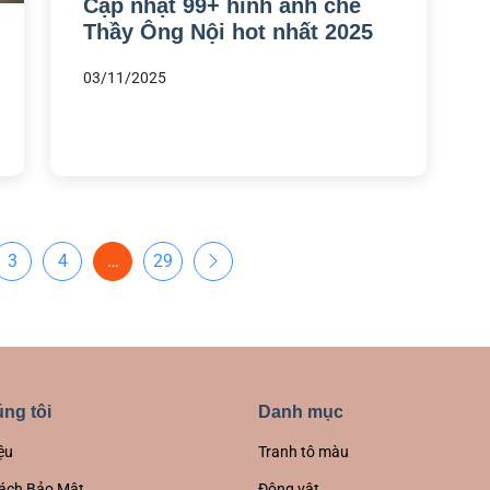
Cập nhật 99+ hình ảnh chế
Thầy Ông Nội hot nhất 2025
03/11/2025
3
4
…
29
ng tôi
Danh mục
ệu
Tranh tô màu
ách Bảo Mật
Động vật