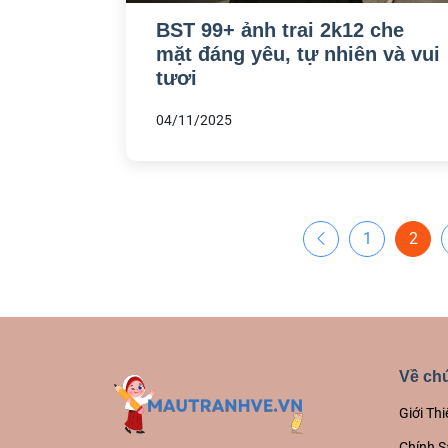
BST 99+ ảnh trai 2k12 che
mặt đáng yêu, tự nhiên và vui
tươi
04/11/2025
1
2
Về chú
Giới Thi
Chính S